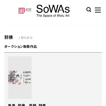
郭佛
/ かくぶつ
オークション取扱作品
魯風、郭佛 夏憩、隸書