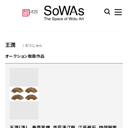
王潤
/ おうじゅん
オークション取扱作品
王潤(清) 春靄翠煙、杏花滿江飛、江亭嚴石、四郊飛雪