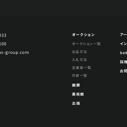
オークション
ア
033
100
イ
オークション一覧
出品方法
s-group.com
So
入札方法
採
主催者一覧
お
作家一覧
画廊
美術館
出版