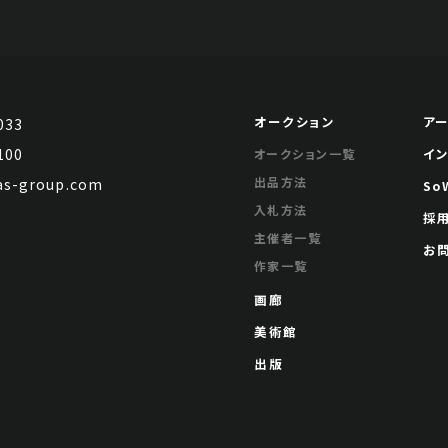
オークション
ア
033
100
イ
オークション一覧
出品方法
s-group.com
So
入札方法
採
主催者一覧
お
作家一覧
画廊
美術館
出版