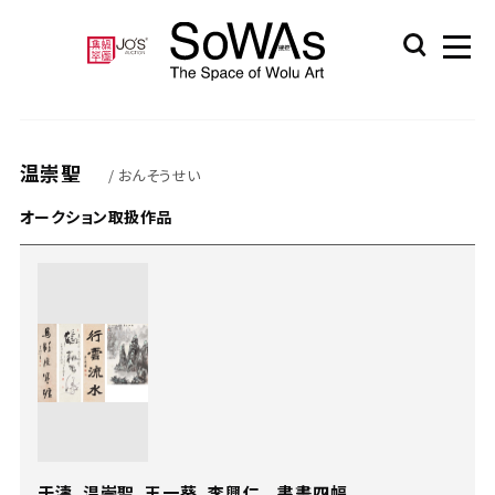
温崇聖
/ おんそうせい
オークション取扱作品
于濤、温崇聖、王一葵、李興仁 書畫四幅