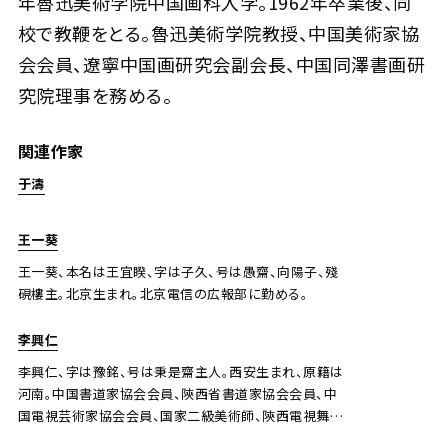
年魯迅美術学院中国画科入学。1962年卒業後、同
校で教鞭をとる。魯迅美術学院教授、中国美術家協
会会員、遼寧中国画研究会副会長、中国同澤書画研
究院理事を務める。
関連作家
于濤
王一葵
王一葵、本名は王宜睽、字は子久、号は愚齋、向陽子、殘
硯樓主。北京生まれ。北京電信の広報部に勤める。
李興仁
李興仁、字は豫銘、号は秉是齋主人。西安生まれ、原籍は
河南。中国書道家協会会員、陝西省書道家協会会員、中
国電視芸術家協会会員、国家二級美術師、陝西電視舞台
美術設計士。