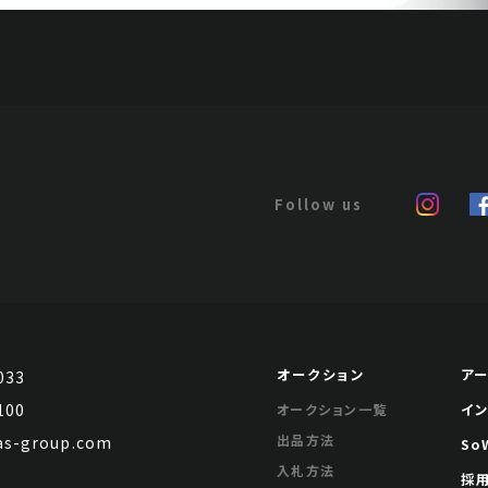
オークション
ア
033
100
イ
オークション一覧
出品方法
s-group.com
So
入札方法
採