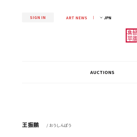
SIGN IN
ART NEWS
AUCTIONS
王振鵬
/ おうしんぽう