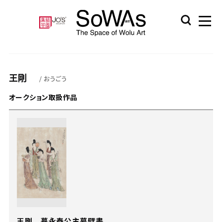
王剛
/ おうごう
オークション取扱作品
王剛 摹永泰公主墓壁畫