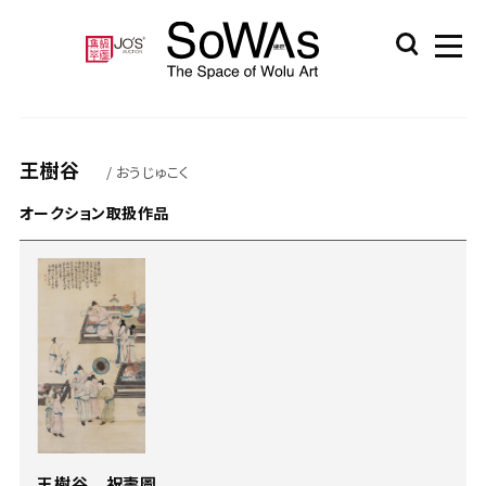
王樹谷
/ おうじゅこく
オークション取扱作品
王樹谷 祝壽圖