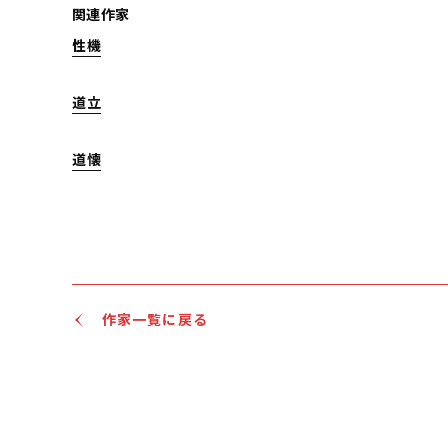
関連作家
性機
道立
道懐
作家一覧に戻る