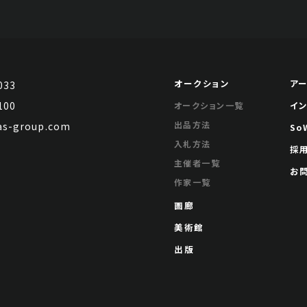
オークション
ア
033
100
イ
オークション一覧
出品方法
s-group.com
So
入札方法
採
主催者一覧
お
作家一覧
画廊
美術館
出版