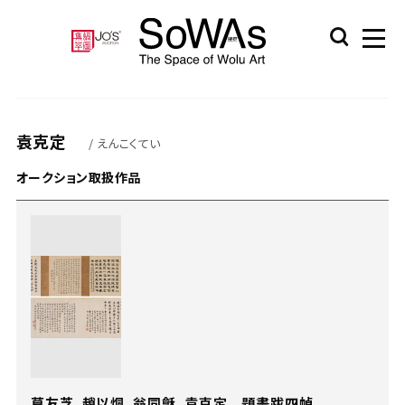
袁克定
/ えんこくてい
オークション取扱作品
莫友芝、趙以烔、翁同龢、袁克定 題畫跋四幀