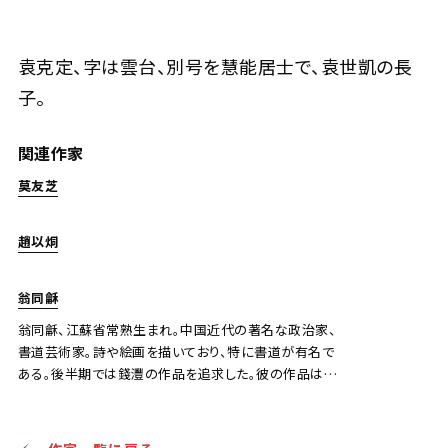
袁克定 行書
袁克定、字は雲台、別号を慧能居士で、袁世凱の長
子。
Jo's Auction
主催
2022/04/20
開催
関連作家
予想価格
JPY 20,000 - 30,000
莫友芝
結果
趙以烔
公開終了
翁同龢
翁同龢、江蘇省常熟生まれ。中国近代の著名な政治家、
書道芸術家。詩や絵画を描いており、特に書道が有名で
ある。後半期では錢灃の作品を追求した。彼の作品は筆
使いやスタイルがとても力強い。著書に《翁文恭公日記》
《瓶廬詩文稿》などがある。