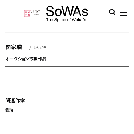
閻家驥
/ えんかき
オークション取扱作品
関連作家
劉琦