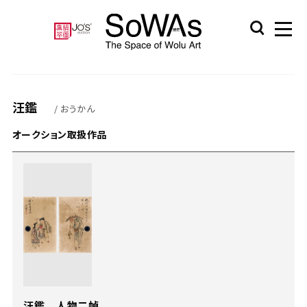
汪鑑
/ おうかん
オークション取扱作品
汪鑑 人物二幀