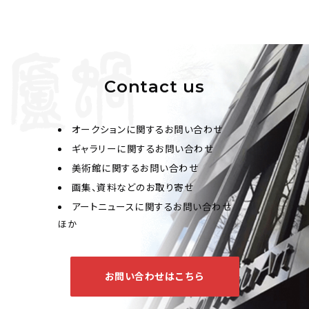
郭傳璋 黃山煙影
Contact us
Jo's Auction
主催
2025/06/26
開催
オークションに関するお問い合わせ
予想価格
ギャラリーに関するお問い合わせ
JPY 50,000 - 80,000
美術館に関するお問い合わせ
画集、資料などのお取り寄せ
結果
アートニュースに関するお問い合わせ
公開終了
ほか
お問い合わせはこちら