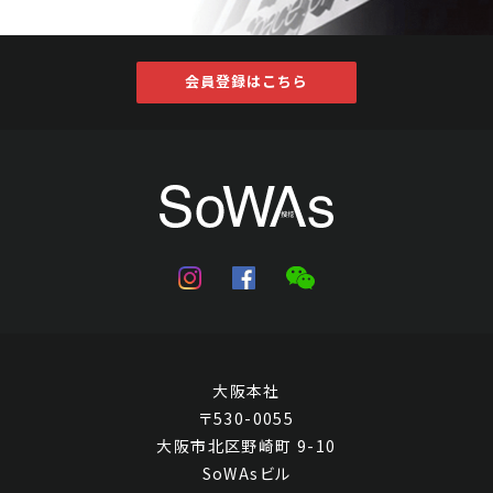
会員登録はこちら
郭傳璋 灕江煙雨
Jo's Auction
主催
2025/02/27
開催
予想価格
JPY 10,000 - 30,000
結果
大阪本社
公開終了
〒530-0055
大阪市北区野崎町 9-10
SoWAsビル