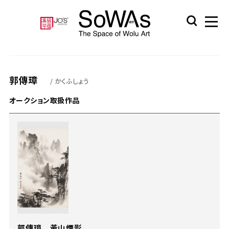
郭傳璋
/ かくふしょう
オークション取扱作品
郭傳璋 黃山煙影