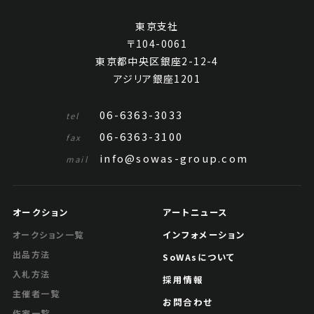
東京支社
〒104-0061
東京都中央区銀座2-12-4
アジリア銀座1201
06-6363-3033
tel
06-6363-3100
fax
郭傳璋 泰山松雲
info@sowas-group.com
mail
Jo's Auction
主催
2024/04/17
開催
オークション
アートニュース
予想価格
インフォメーション
オークション一覧
JPY 60,000 - 80,000
出品方法
SoWAsについて
結果
入札方法
採用情報
主催者一覧
公開終了
お問合わせ
作家一覧