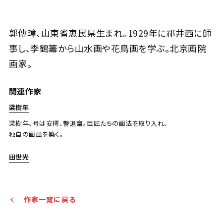
郭傳璋 煙峽圖
郭傳璋、山東省恵民県生まれ。1929年に祁井西に師
事し、李鶴籌から山水画や花鳥画を学ぶ。北京画院
Jo's Auction
主催
2025/08/28
開催
画家。
予想価格
関連作家
JPY 10,000 - 30,000
梁樹年
結果
梁樹年、号は安樗、警退齋。巨匠たちの画法を取り入れ、
公開終了
独自の画風を築く。
田世光
作家一覧に戻る