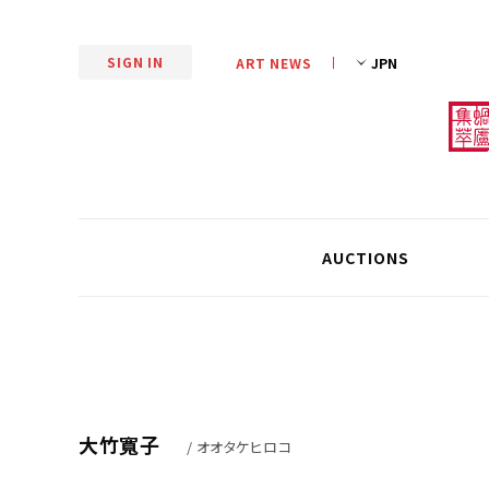
SIGN IN
ART NEWS
AUCTIONS
大竹寬子
/ オオタケヒロコ