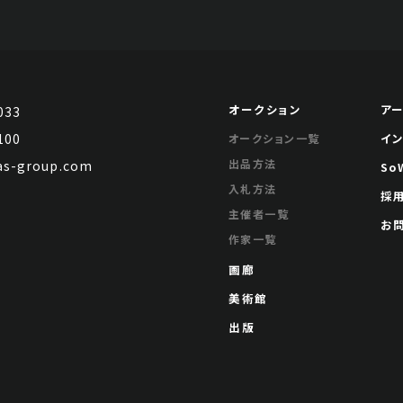
オークション
ア
033
100
イ
オークション一覧
出品方法
s-group.com
So
入札方法
採
主催者一覧
お
作家一覧
画廊
美術館
出版