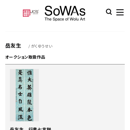
岳友生
/ がくゆうせい
オークション取扱作品
岳友生 行書七言聯