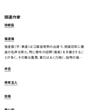
関連作家
徐綬臣、張達宸、亦吉、徐英、倚翠主人、小雲等諸家 書
畫隔扇八幀
徐綬臣
Jo's Auction
主催
張達宸
2023/10/19
開催
張達宸（字：秉遠）は江蘇省常熟の出身で、民国初年に書
予想価格
道の名声を得た。特に商号の招牌（看板）を手書きするこ
JPY 150,000 - 300,000
とが多く、その筆は墨潤、筆力は太く力強く、独特の風格
があり、当時注目を集めた。
結果
亦吉
公開終了
倚翠主人
徐英
葉公超