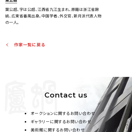
葉公超、字は公超、江西省九江生まれ、原籍は浙江省餘
姚、広東省番禺出身。中国学者、外交官、新月派代表人物
の一人。
作家一覧に戻る
葉公超、小雲 蘭花、仕女
Jo's Auction
主催
2022/06/23
開催
予想価格
JPY 10,000 - 30,000
Contact us
結果
公開終了
オークションに関するお問い合わせ
ギャラリーに関するお問い合わせ
美術館に関するお問い合わせ