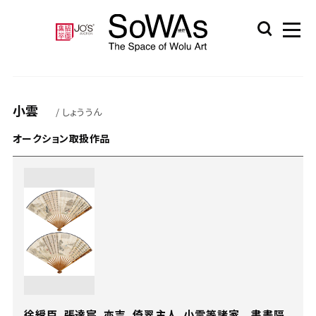
小雲
/ しょううん
オークション取扱作品
徐綬臣、張達宸、亦吉、倚翠主人、小雲等諸家 書畫隔