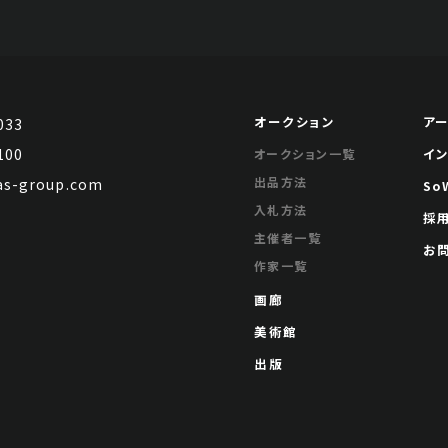
オークション
ア
033
100
イ
オークション一覧
出品方法
s-group.com
So
入札方法
採
主催者一覧
お
作家一覧
画廊
美術館
出版