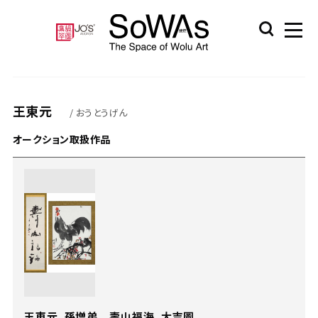
王東元
/ おうとうげん
オークション取扱作品
王東元、孫増弟 壽山福海、大吉圖