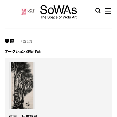
亜東
/ あとう
オークション取扱作品
亜東 杜甫詩意