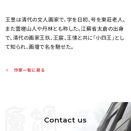
王昱(清中期) 過溪圖
王昱は清代の文人画家で、字を日初、号を東莊老人、
また雲槎山人や丹林とも称した。江蘇省太倉の出身
Jo's Auction
主催
2025/04/17
開催
で、清代の画家王玖、王宸、王愫と共に「小四王」とし
て知られ、画壇で名を馳せた。
予想価格
JPY 300,000 - 600,000
結果
作家一覧に戻る
公開終了
Contact us