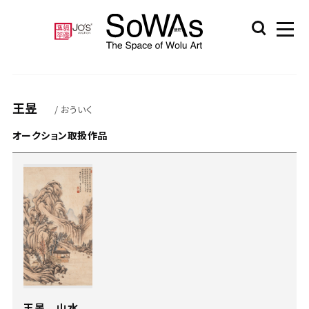
王昱
/ おういく
オークション取扱作品
王昱 山水