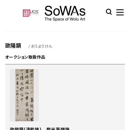
歐陽顕
/ おうようけん
オークション取扱作品
歐陽顕(清乾隆) 臨米芾題詩