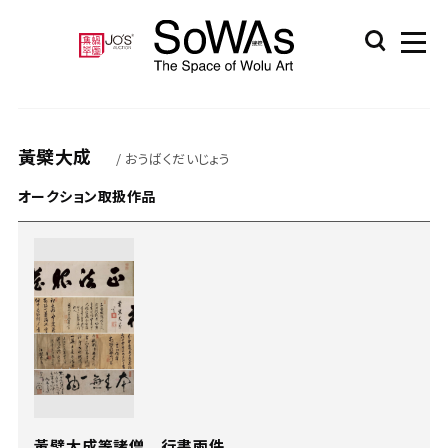
黃檗大成
/ おうばくだいじょう
オークション取扱作品
黃檗大成等諸僧 行書兩件