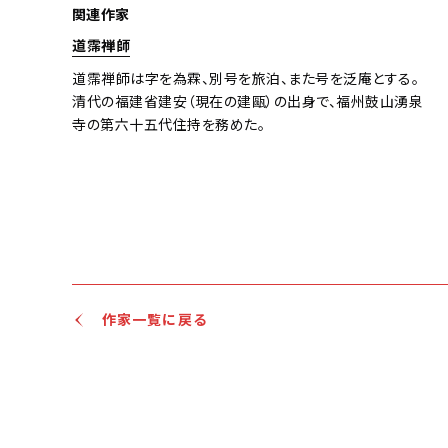
関連作家
道霈禅師
道霈禅師は字を為霖、別号を旅泊、また号を泛庵とする。
清代の福建省建安（現在の建甌）の出身で、福州鼓山湧泉
寺の第六十五代住持を務めた。
作家一覧に戻る