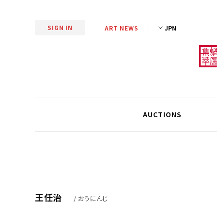
SIGN IN
ART NEWS
AUCTIONS
王任治
/ おうにんじ