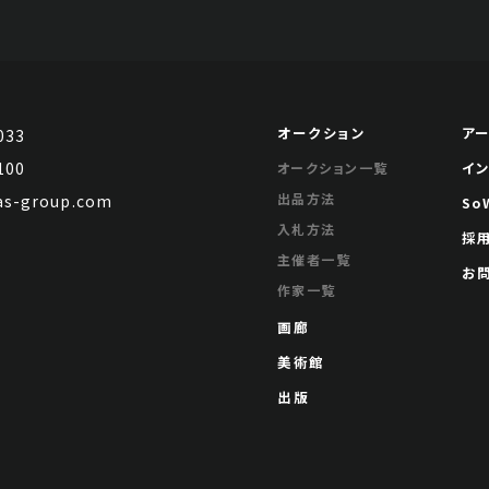
オークション
ア
033
100
イ
オークション一覧
出品方法
s-group.com
So
入札方法
採
主催者一覧
お
作家一覧
画廊
美術館
出版