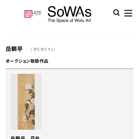
岳鶴亭
/ がくかくてい
オークション取扱作品
岳鶴亭 花鳥