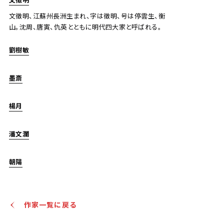
文徵明、江蘇州長洲生まれ、字は徵明、号は停雲生、衡
山。沈周、唐寅、仇英とともに明代四大家と呼ばれる。
劉樹敏
墨斎
楊月
潘文瀾
朝陽
作家一覧に戻る