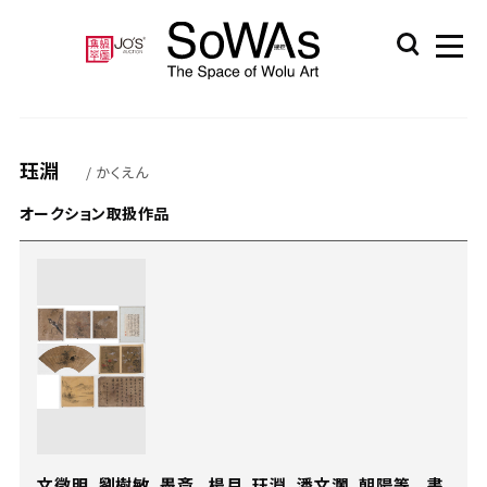
珏淵
/ かくえん
オークション取扱作品
文徵明、劉樹敏、墨斎、 楊月、珏淵、潘文瀾、朝陽等 書