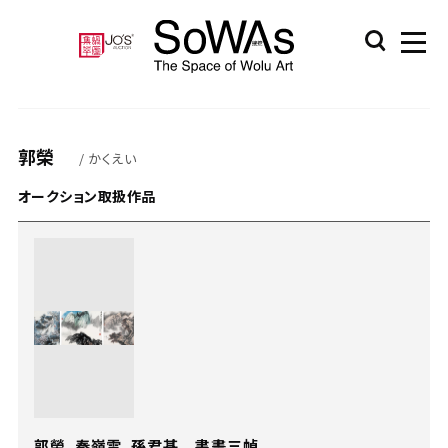
郭榮
/ かくえい
オークション取扱作品
郭榮、秦嶺雲、孫君甚 書畫三幀