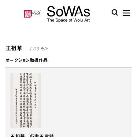
王祖華
/ おうそか
オークション取扱作品
王祖華 行書五言詩