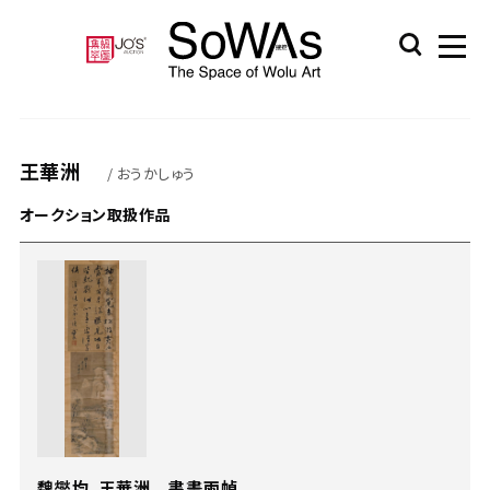
王華洲
/ おうかしゅう
オークション取扱作品
魏燮均、王華洲 書畫兩幀