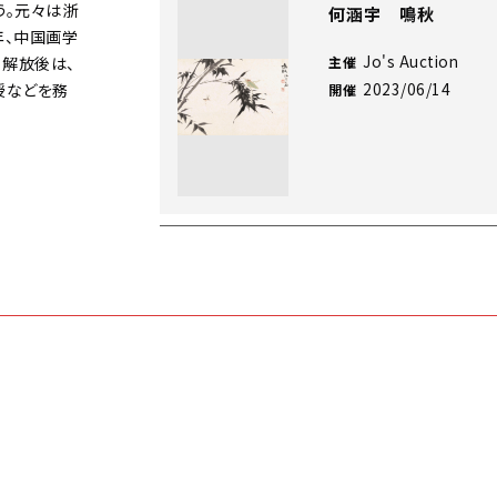
う。元々は浙
何涵宇 鳴秋
年、中国画学
Jo's Auction
。解放後は、
主催
2023/06/14
授などを務
開催