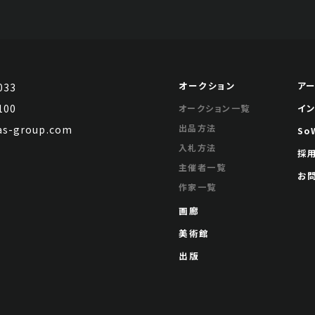
オークション
ア
033
100
イ
オークション一覧
出品方法
s-group.com
So
入札方法
採
主催者一覧
お
作家一覧
画廊
美術館
出版