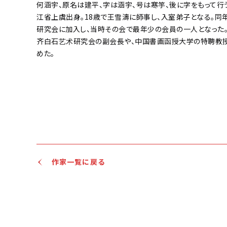
何涵宇、原名は建平、字は涵宇、号は寒竽、後に字をもって行
江省上虞出身。18歳で王雪濤に師事し、入室弟子となる。同
研究会に加入し、当時その会で最年少の会員の一人となった
齐白石艺术研究会の副会長や、中国書画函授大学の特聘教
めた。
作家一覧に戻る