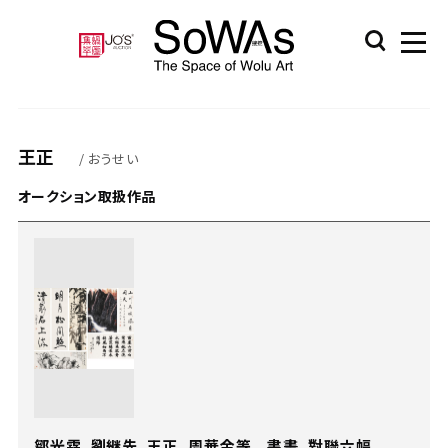
王正
/ おうせい
オークション取扱作品
鄒光霖、劉継先、王正、周華金等 書畫、對聯六幅