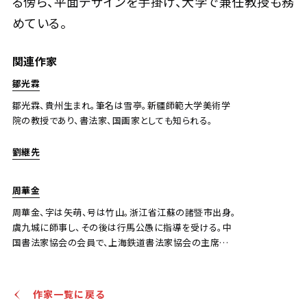
る傍ら、平面デザインを手掛け、大学で兼任教授も務
めている。
関連作家
鄒光霖
鄒光霖、貴州生まれ。筆名は雪亭。新疆師範大学美術学
院の教授であり、書法家、国画家としても知られる。
劉継先
周華金
周華金、字は矢萌、号は竹山。浙江省江蘇の諸暨市出身。
虞九城に師事し、その後は行馬公愚に指導を受ける。中
国書法家協会の会員で、上海鉄道書法家協会の主席を
務めている。
作家一覧に戻る