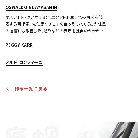
OSWALDO GUAYASAMIN
オスワルド・グアヤサミン、エクアドル生まれの南米を代
表する芸術家。先住民ケチュアの血を引いている。先住民
の迫害による苦しみ、怒りなどの表現を独自のタッチで
描き、社会的に立場の弱い人達をテーマにした絵画や彫
刻が多く見られる。
PEGGY KARR
アルド・ロンティーニ
作家一覧に戻る