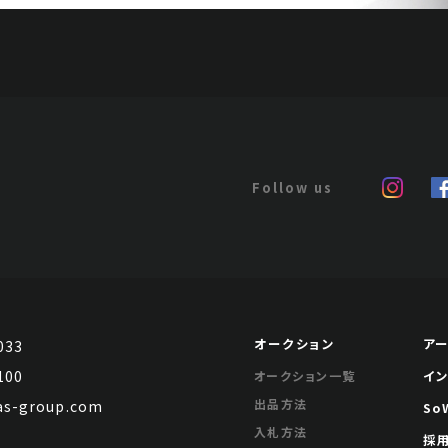
オークション
ア
033
100
イ
オークション一覧
出品方法
s-group.com
So
入札方法
採