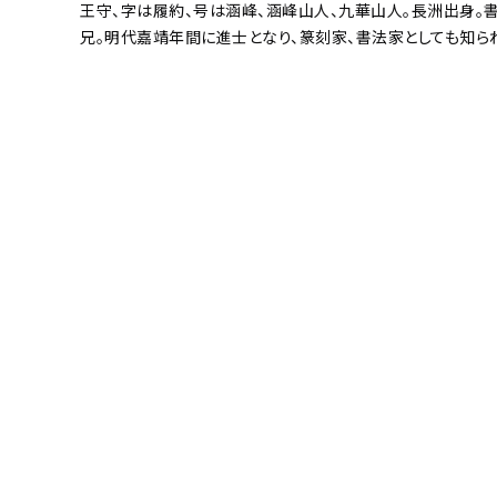
王守、字は履約、号は涵峰、涵峰山人、九華山人。長洲出身。
兄。明代嘉靖年間に進士となり、篆刻家、書法家としても知ら