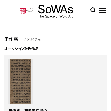
于作霖
/ うさくりん
オークション取扱作品
于作霖 隸書李白詩文