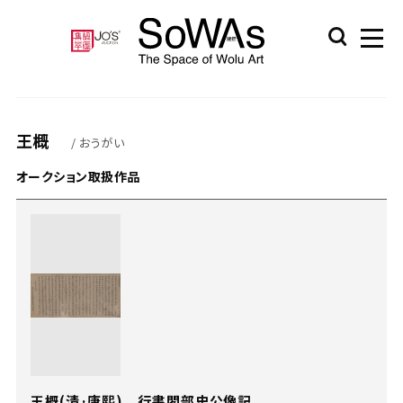
王概
/ おうがい
オークション取扱作品
王概(清·康熙) 行書閣部史公像記