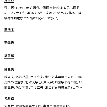
斉白石（1864-1957）現代中国画でもっとも有名な画家
の一人。大工から画家になり、成功をおさめる。作品には
植物や動物などが描かれることが多い。
劉紹志
李鐵夫
梁啓超
陳立夫
陳立夫、名は祖燕、字は立夫、浙江省呉興県生まれ、中華
民国の政治家。北洋大学（天津大学）鉱業学科を卒業。19
陳立夫、名は祖燕、字は立夫、浙江省呉興県生まれ、中華
民国の政治家。北洋大学（天津大学）鉱業学科を卒業。
1924年、アメリカのピッツバーグ大学陳立夫、名は祖燕、
何應欽
字は立夫、浙江省呉興県生まれ、中華民国の政治家。北
何應欽、貴州省興義生まれ。中華民国陸軍大将。