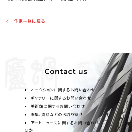
洋大学（天津大学）鉱業学科を卒業。1924年、アメリカの
ピッツバーグ大学鉱業学科の碩士を取得。父は陳其業
（陳立夫、名は祖燕、字は立夫、浙江省呉興県生まれ、中
作家一覧に戻る
華民国の政治家。北洋大学（天津大学）鉱業学科を卒業。
1924年、アメリカのピッツバーグ大学鉱業学科の碩士を
取得。父は陳其業（字は勤士）、兄は陳祖燾（字は果夫）、
叔父は辛亥革命初期に活躍した陳英士（陳其美）。は勤
士）、兄は陳祖燾（字は果夫）、叔父は辛亥革命初期に活
躍した陳英士（陳其美）。鉱業学科の碩士を取得。父は陳
其業（字は勤士）、兄は陳祖燾（字は果夫）、叔父は辛亥
革命初期に活躍した陳英士（陳其美）。（字は勤士）、兄は
Contact us
陳祖燾（字は果夫）、叔父は辛亥革命初期に活躍した陳
英士（陳其美）。
オークションに関するお問い合わせ
ギャラリーに関するお問い合わせ
美術館に関するお問い合わせ
画集、資料などのお取り寄せ
アートニュースに関するお問い合わせ
ほか