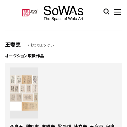
王寵恵
/ おうちょうけい
オークション取扱作品
斉白石、劉紹志、李鐵夫、梁啓超、陳立夫、王寵恵、何應