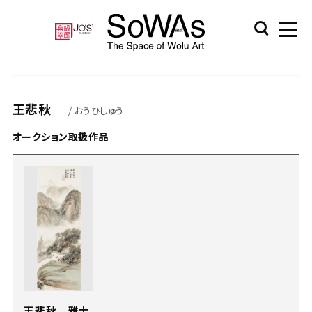
王悲秋
/ おうひしゅう
オークション取扱作品
王悲秋 雅士