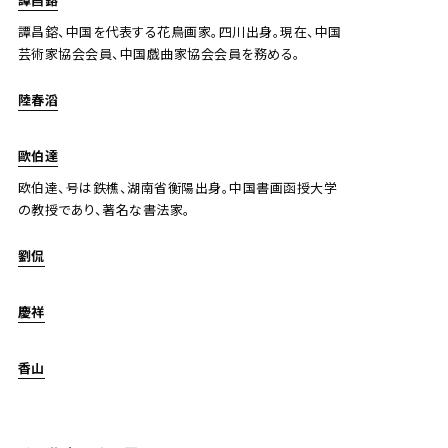
譚昌鎔、中国を代表する花鳥画家。四川出身。現在、中国
芸術家協会会員、中国戯曲家協会会員を務める。
陸春滔
歐伯達
欧伯達、号は鉄樵、湖南省衡陽出身。中国書画函授大学
の教授であり、著名な書法家。
劉侃
慶祥
香山