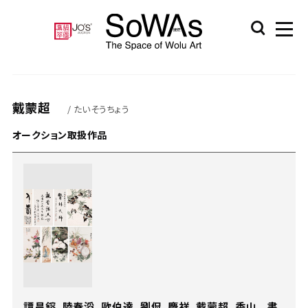
戴蒙超
/ たいそうちょう
オークション取扱作品
譚昌鎔、陸春滔、歐伯達、劉侃、慶祥、戴蒙超、香山 書