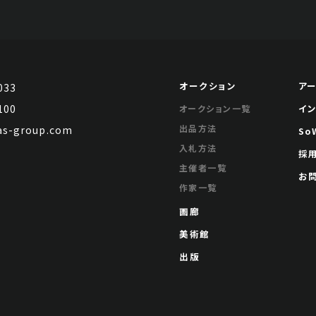
オークション
ア
033
100
イ
オークション一覧
出品方法
s-group.com
So
入札方法
採
主催者一覧
お
作家一覧
画廊
美術館
出版