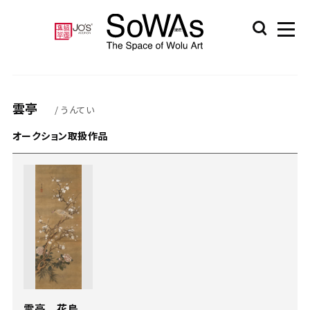
雲亭
/ うんてい
オークション取扱作品
雲亭 花鳥