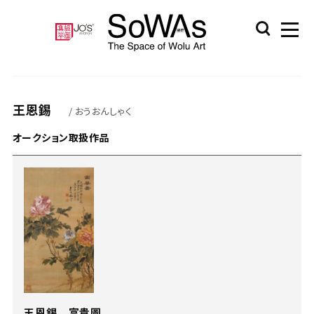
王恩錫
/ おうおんしゃく
オークション取扱作品
王恩錫 富貴圖