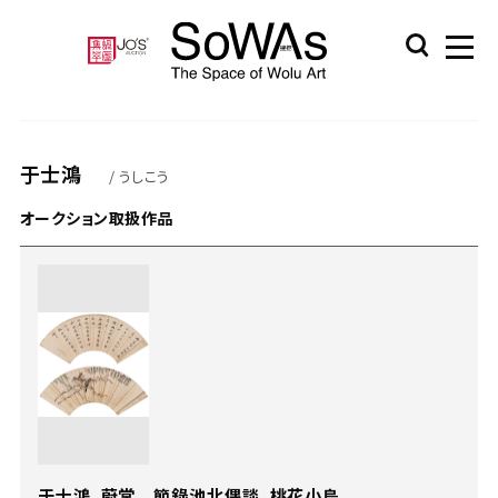
于士鴻
/ うしこう
オークション取扱作品
于士鴻、蔚堂 節錄池北偶談、桃花小鳥