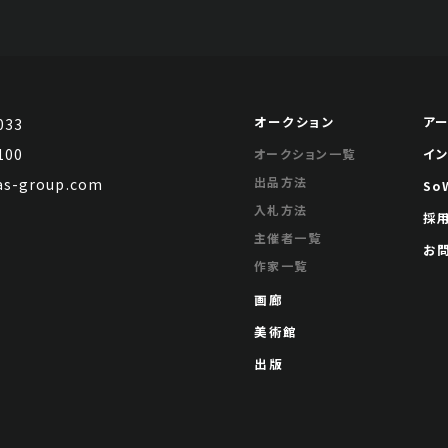
オークション
ア
033
100
イ
オークション一覧
出品方法
s-group.com
So
入札方法
採
主催者一覧
お
作家一覧
画廊
美術館
出版