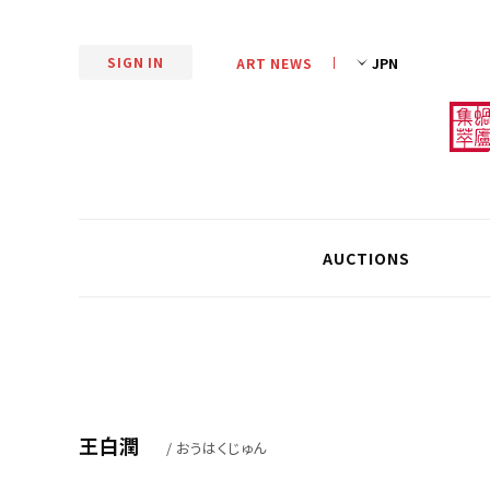
SIGN IN
ART NEWS
AUCTIONS
王白潤
/ おうはくじゅん