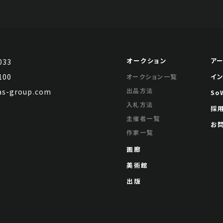
オークション
ア
033
100
イ
オークション一覧
出品方法
s-group.com
So
入札方法
採
主催者一覧
お
作家一覧
画廊
美術館
出版