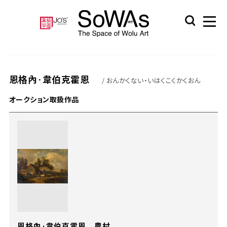
恩格內·韋伯克霍恩
/ おんかくない・いはくこくかくおん
オークション取扱作品
恩格內·韋伯克霍恩 農村