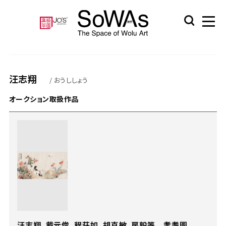
汪志翔
/ おうししょう
オークション取扱作品
汪志翔、戴元俊、程荘如、胡克敏、房毅等 耄耋圖