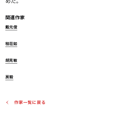
めた。
関連作家
戴元俊
程荘如
胡克敏
房毅
作家一覧に戻る