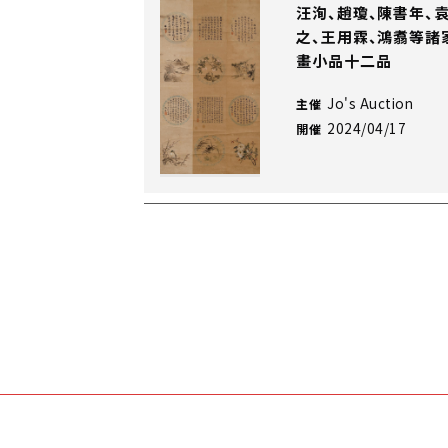
汪洵、趙瓊、陳書年、
之、王用霖、鴻翥等諸
畫小品十二品
Jo's Auction
主催
2024/04/17
開催