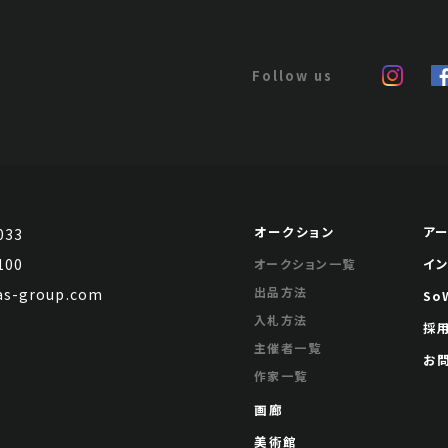
オークション
ア
033
100
イ
オークション一覧
出品方法
s-group.com
So
入札方法
採
主催者一覧
お
作家一覧
画廊
美術館