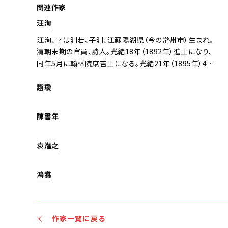
関連作家
汪洵
汪洵、字は淵若、子淵、江蘇陽湖県（今の常州市）生まれ。
清朝末期の官員、詩人。光緒18年（1892年）進士になり、
同年5月に翰林院庶吉士になる。光緒21年（1895年）4月、
翰林院編修を授かる。詩、書道を得意とする。『晚晴簃詩
匯』に彼の詩が収められている。
趙瓊
陳書年
袁潛之
鴻翥
作家一覧に戻る