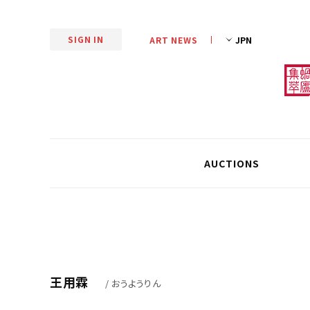
SIGN IN
ART NEWS
AUCTIONS
王用霖
/ おうようりん