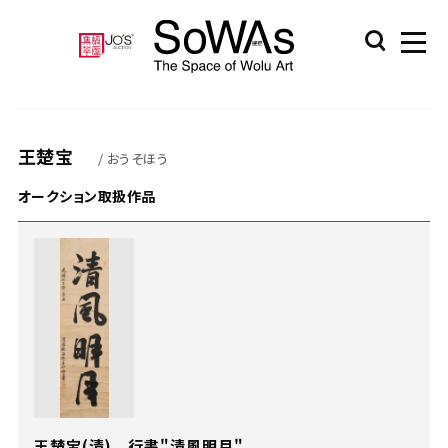
王楚宝
/ おうそほう
オークション取扱作品
王楚宝(清) 行書"清風明月"