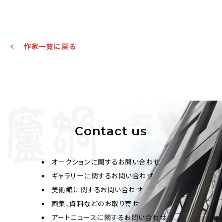
王楚宝(清) 行書"清風明月"
作家一覧に戻る
Jo's Auction
主催
2024/04/22
開催
予想価格
JPY 10,000 - 30,000
結果
Contact us
公開終了
オークションに関するお問い合わせ
ギャラリーに関するお問い合わせ
美術館に関するお問い合わせ
画集、資料などのお取り寄せ
アートニュースに関するお問い合わせ