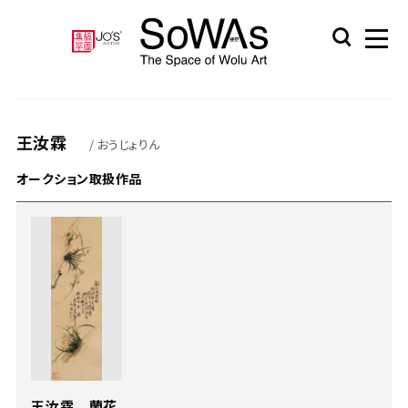
王汝霖
/ おうじょりん
オークション取扱作品
王汝霖 蘭花