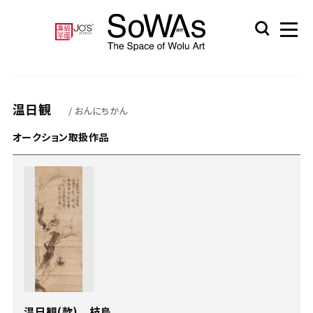
温日観
/ おんにちかん
オークション取扱作品
温日観(款) 枝鳥