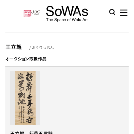
王立韞
/ おうりつおん
オークション取扱作品
王立韞 行草五言詩